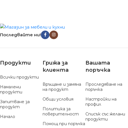
Последвайте ни!
Продукти
Грижа за
Вашата
клиента
поръчка
Всички продукти
Връщане и замяна
Проследяване на
Намалени
на продукт
поръчка
продукти
Общи условия
Настройки на
Запитване за
профил
продукт
Политика за
поверителност
Списък със желани
Начало
продукти
Помощ при поръчка