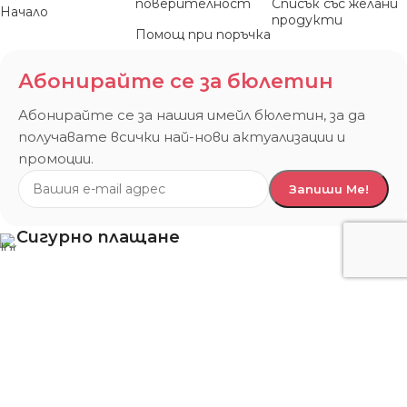
поверителност
Списък със желани
Начало
продукти
Помощ при поръчка
Абонирайте се за бюлетин
Абонирайте се за нашия имейл бюлетин, за да
получавате всички най-нови актуализации и
промоции.
Сигурно плащане
Всички права запазени!
Mebel Play
© 2026.
Изработка на онлайн магазин от
Меню