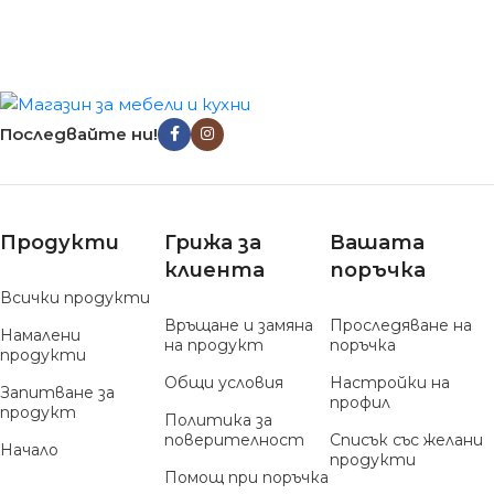
Последвайте ни!
Продукти
Грижа за
Вашата
клиента
поръчка
Всички продукти
Връщане и замяна
Проследяване на
Намалени
на продукт
поръчка
продукти
Общи условия
Настройки на
Запитване за
профил
продукт
Политика за
поверителност
Списък със желани
Начало
продукти
Помощ при поръчка