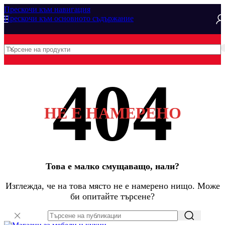
Прескочи към навигация
Прескочи към основното съдържание
НЕ Е НАМЕРЕНО
Това е малко смущаващо, нали?
Изглежда, че на това място не е намерено нищо. Може
би опитайте търсене?