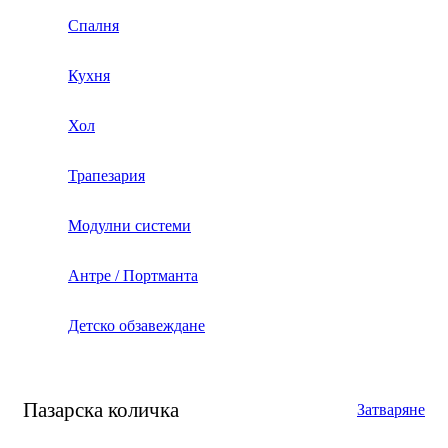
Спалня
Кухня
Хол
Трапезария
Модулни системи
Антре / Портманта
Детско обзавеждане
Пазарска количка
Затваряне