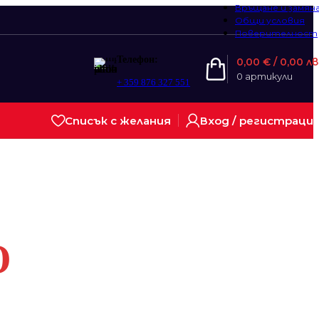
Връщане и замян
Общи условия
Поверителност
Телефон:
0,00
€
/ 0,00 лв
0
артикули
+ 359 876 327 551
Списък с желания
Вход / регистраци
О