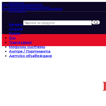
Каталози
Прескочи към навигация
Проследяване на поръчка
Прескочи към основното съдържание
Контакти
Начало
Спалня
Кухня
Хол
Трапезария
Модулни системи
Антре / Портманта
Детско обзавеждане