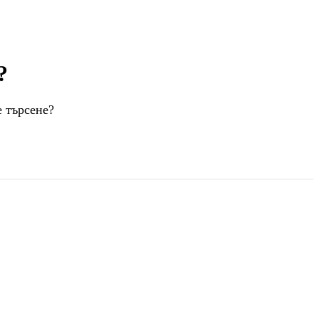
?
е търсене?