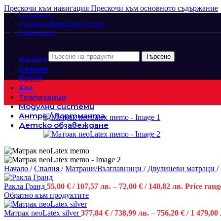
Прескочи към навигация
Прескочи към основното съдържание
Каталози
Проследяване на поръчка
Контакти
Търсене
Начало
Спалня
Кухня
Хол
Трапезария
Модулни системи
Антре / Портманта
Детско обзавеждане
Начало
/
Спалня
/
Матраци/Възглавници
/
Двулицеви матраци
/
Ракла Гранд
55,00
€
/ 107,57 лв.
–
72,00
€
/ 140,82 лв.
Price range
Обратно към продуктите
Матрак neoLatex silver
377,84
€
/ 738,99 лв.
–
756,20
€
/ 1 479,00