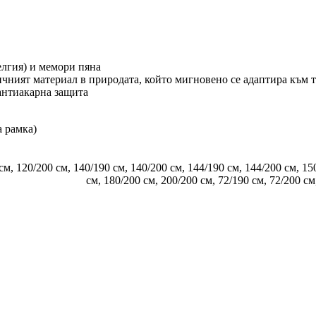
елгия) и мемори пяна
тичният материал в природата, който мигновено се адаптира към 
антиакарна защита
а рамка)
 см
,
120/200 см
,
140/190 см
,
140/200 см
,
144/190 см
,
144/200 см
,
15
см
,
180/200 см
,
200/200 см
,
72/190 см
,
72/200 см