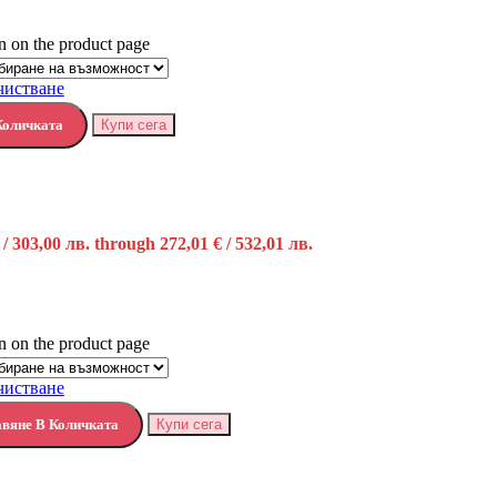
n on the product page
чистване
Количката
Купи сега
 / 303,00 лв. through 272,01 € / 532,01 лв.
n on the product page
чистване
вяне В Количката
Купи сега