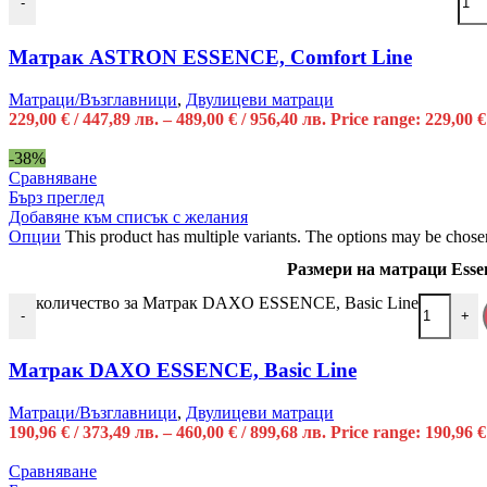
-
Матрак ASTRON ESSENCE, Comfort Line
Матраци/Възглавници
,
Двулицеви матраци
229,00
€
/ 447,89 лв.
–
489,00
€
/ 956,40 лв.
Price range: 229,00 €
-38%
Сравняване
Бърз преглед
Добавяне към списък с желания
Опции
This product has multiple variants. The options may be chose
Размери на матраци Esse
количество за Матрак DAXO ESSENCE, Basic Line
-
+
Матрак DAXO ESSENCE, Basic Line
Матраци/Възглавници
,
Двулицеви матраци
190,96
€
/ 373,49 лв.
–
460,00
€
/ 899,68 лв.
Price range: 190,96 €
Сравняване