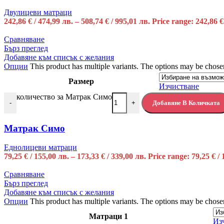
Двулицеви матраци
242,86
€
/ 474,99 лв.
–
508,74
€
/ 995,01 лв.
Price range: 242,86 €
Сравняване
Бърз преглед
Добавяне към списък с желания
Опции
This product has multiple variants. The options may be chose
Размер
Изчистване
количество за Матрак Симо
Добавяне В Количката
-
+
Матрак Симо
Еднолицеви матраци
79,25
€
/ 155,00 лв.
–
173,33
€
/ 339,00 лв.
Price range: 79,25 € /
Сравняване
Бърз преглед
Добавяне към списък с желания
Опции
This product has multiple variants. The options may be chose
Матраци 1
Из