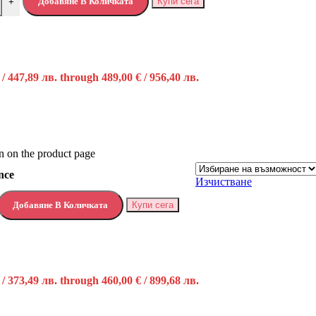
Добавяне В Количката
Купи сега
+
 / 447,89 лв. through 489,00 € / 956,40 лв.
n on the product page
nce
Изчистване
Добавяне В Количката
Купи сега
 / 373,49 лв. through 460,00 € / 899,68 лв.