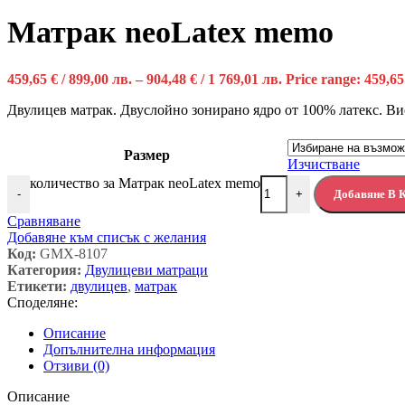
Матрак neoLatex memo
459,65
€
/ 899,00 лв.
–
904,48
€
/ 1 769,01 лв.
Price range: 459,65
Двулицев матрак. Двуслойно зонирано ядро от 100% латекс. Ви
Размер
Изчистване
количество за Матрак neoLatex memo
Добавяне В 
-
+
Сравняване
Добавяне към списък с желания
Код:
GMX-8107
Категория:
Двулицеви матраци
Етикети:
двулицев
,
матрак
Споделяне:
Описание
Допълнителна информация
Отзиви (0)
Описание