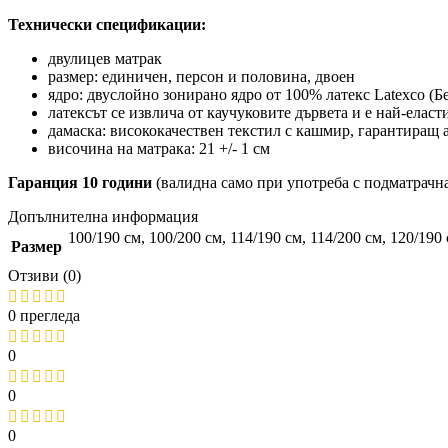
Технически спецификации:
двулицев матрак
размер: единичен, персон и половина, двоен
ядро: двуслойно зонирано ядро от 100% латекс Latexco (Б
латексът се извлича от каучуковите дървета и е най-елас
дамаска: висококачествен текстил с кашмир, гарантиращ 
височина на матрака: 21 +/- 1 cм
Гаранция 10 години
(валидна само при употреба с подматрачн
Допълнителна информация
100/190 см
,
100/200 см
,
114/190 см
,
114/200 см
,
120/190
Размер
Отзиви (0)
0 прегледа
0
0
0