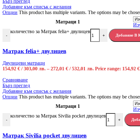
Бърз преглед
Добавяне към списък с желания
Опции
This product has multiple variants. The options may be chose
Матраци 1
Из
количество за Матрак felia+ двулицев
Добавяне В 
-
+
Матрак felia+ двулицев
Двулицеви матраци
154,92
€
/ 303,00 лв.
–
272,01
€
/ 532,01 лв.
Price range: 154,92 €
Сравняване
Бърз преглед
Добавяне към списък с желания
Опции
This product has multiple variants. The options may be chose
Матраци 1
Из
количество за Матрак Sivilia pocket двулицев
Доба
-
+
Матрак Sivilia pocket двулицев