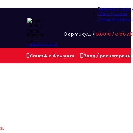
Връщане и замян
Общи условия
Поверителност
0
артикули
/
0,00
€
/ 0,00 лв
Телефон:
+ 359 876 327 551
Списък с желания
Вход / регистраци
лв.