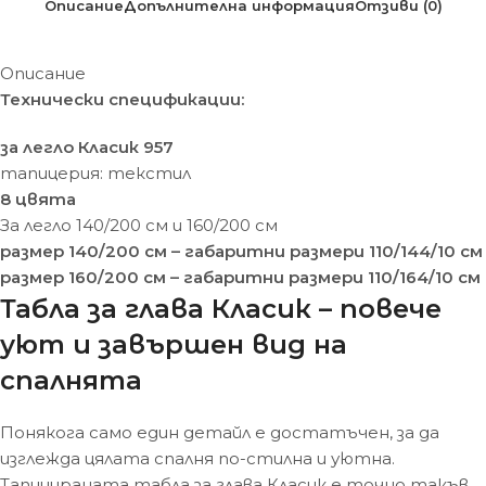
Описание
Допълнителна информация
Отзиви (0)
Описание
Технически спецификации:
за легло Класик 957
тапицерия: текстил
8 цвята
За легло 140/200 см и 160/200 см
размер 140/200 см – габаритни размери 110/144/10 см
размер 160/200 см – габаритни размери 110/164/10 см
Табла за глава Класик – повече
уют и завършен вид на
спалнята
Понякога само един детайл е достатъчен, за да
изглежда цялата спалня по-стилна и уютна.
Тапицираната табла за глава Класик е точно такъв