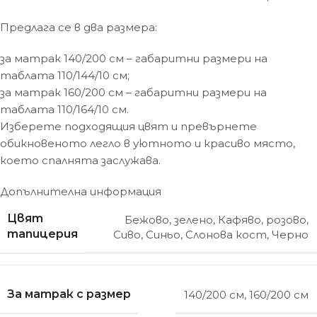
Предлага се в два размера:
за матрак 140/200 см – габаритни размери на
таблата 110/144/10 см;
за матрак 160/200 см – габаритни размери на
таблата 110/164/10 см.
Изберете подходящия цвят и превърнете
обикновеното легло в уютното и красиво място,
което спалнята заслужава.
Допълнителна информация
Цвят
Бежово
,
зелено
,
Кафяво
,
розово
,
тапицерия
Сиво
,
Синьо
,
Слонова кост
,
Черно
За матрак с размер
140/200 см
,
160/200 см