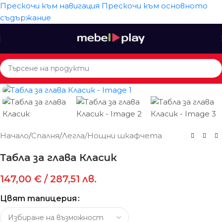
Прескочи към навигация
Прескочи към основното
съдържание
Начало
/
Спалня
/
Легла/Нощни шкафчета
Табла за глава Класик
147,00
€
/ 287,51 лв.
Цвят тапицерия