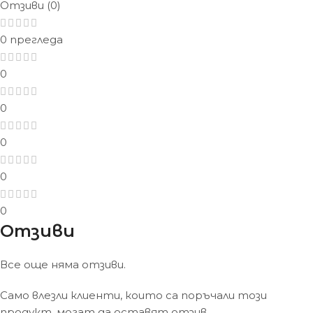
Отзиви (0)
0 прегледа
0
0
0
0
0
Отзиви
Все още няма отзиви.
Само влезли клиенти, които са поръчали този
продукт, могат да оставят отзив.