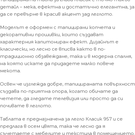
детайл – мека, ефектна и достатъчно елегантна, за
да се превърне в красив акцент зад леглото.
Моделът е оформен с тапицирани копчета и
декоративни прошивки, които създават
характерния капитониран ефект. Дизайнът е
класически, но лесно се вписва както в по-
традиционно обзавеждане, така и в модерна спалня,
на която искате да придадете малко повече
мекота.
Освен че изглежда добре, тапицираната повърхност
създава по-приятна опора, когато обичате да
четете, да гледате телевизия или просто да си
почивате в леглото.
Таблата е предназначена за легло Класик 957 и се
предлага в осем цвята, така че лесно да я
съчетаете с мебелите и текстила в помещението.