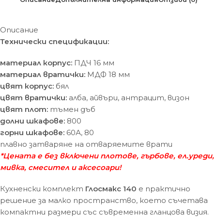
Описание
Технически спецификации:
материал корпус:
ПДЧ 16 мм
материал вратички:
МДФ 18 мм
цвят корпус:
бял
цвят вратички:
алба, айвъри, антрацит, визон
цвят плот:
тъмен дъб
долни шкафове:
800
горни шкафове:
60А, 80
плавно затваряне на отваряемите врати
*Цената е без включени плотове, гърбове, ел.уреди,
мивка, смесител и аксесоари!
Кухненски комплект
Глосмакс 140
е практично
решение за малко пространство, което съчетава
компактни размери със съвременна гланцова визия.