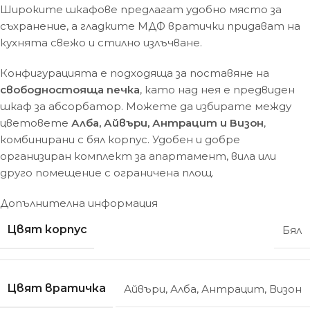
Широките шкафове предлагат удобно място за
съхранение, а гладките МДФ вратички придават на
кухнята свежо и стилно излъчване.
Конфигурацията е подходяща за поставяне на
свободностояща печка
, като над нея е предвиден
шкаф за абсорбатор. Можете да избирате между
цветовете
Алба, Айвъри, Антрацит и Визон
,
комбинирани с бял корпус. Удобен и добре
организиран комплект за апартамент, вила или
друго помещение с ограничена площ.
Допълнителна информация
Цвят корпус
Бял
Цвят вратичка
Айвъри
,
Алба
,
Антрацит
,
Визон