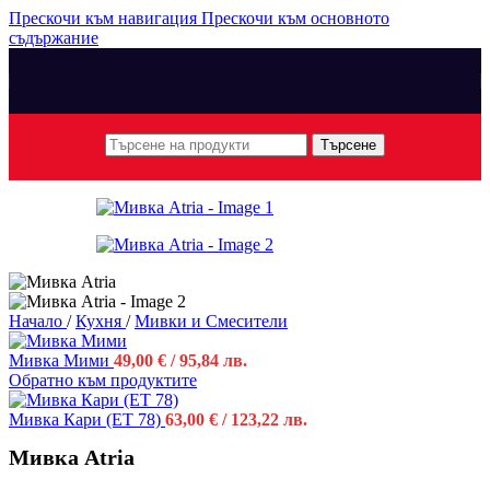
Прескочи към навигация
Прескочи към основното
съдържание
Търсене
Начало
/
Кухня
/
Мивки и Смесители
Мивка Мими
49,00
€
/ 95,84 лв.
Обратно към продуктите
Мивка Кари (ЕТ 78)
63,00
€
/ 123,22 лв.
Мивка Atria