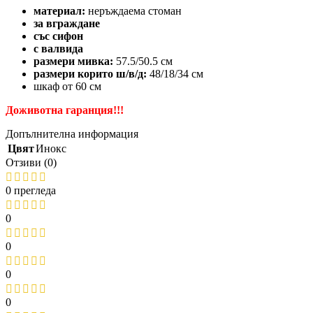
материал:
неръждаема стоман
за вграждане
със сифон
с валвида
размери мивка:
57.5/50.5 см
размери корито ш/в/д:
48/18/34 см
шкаф от 60 cм
Доживотна гаранция!!!
Допълнителна информация
Цвят
Инокс
Отзиви (0)
0 прегледа
0
0
0
0