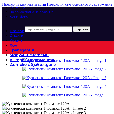
Прескочи към навигация
Прескочи към основното съдържание
Каталози
Проследяване на поръчка
Контакти
Търсене
Начало
Спалня
Кухня
Хол
Трапезария
Модулни системи
Антре / Портманта
Детско обзавеждане