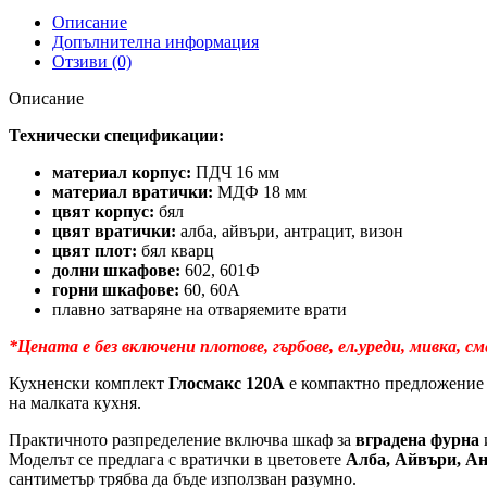
Описание
Допълнителна информация
Отзиви (0)
Описание
Технически спецификации:
материал корпус:
ПДЧ 16 мм
материал вратички:
МДФ 18 мм
цвят корпус:
бял
цвят вратички:
алба, айвъри, антрацит, визон
цвят плот:
бял кварц
долни шкафове:
602, 601Ф
горни шкафове:
60, 60А
плавно затваряне на отваряемите врати
*Цената е без включени плотове, гърбове, ел.уреди, мивка, с
Кухненски комплект
Глосмакс 120А
е компактно предложение 
на малката кухня.
Практичното разпределение включва шкаф за
вградена фурна
Моделът се предлага с вратички в цветовете
Алба, Айвъри, Ан
сантиметър трябва да бъде използван разумно.