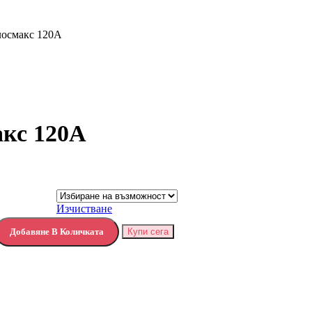
лосмакс 120А
акс 120А
Изчистване
Добавяне В Количката
Купи сега