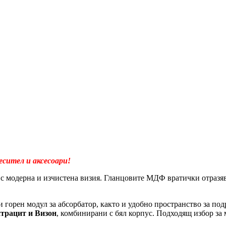
месител и аксесоари!
с модерна и изчистена визия. Гланцовите МДФ вратички отразяв
и горен модул за абсорбатор, както и удобно пространство за п
трацит и Визон
, комбинирани с бял корпус. Подходящ избор за 