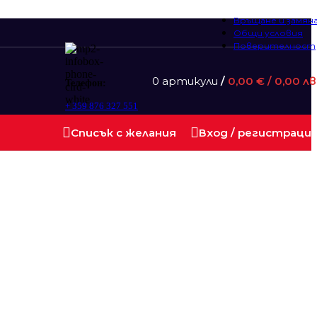
Връщане и замян
Общи условия
Поверителност
0
артикули
/
0,00
€
/ 0,00 лв
Телефон:
+ 359 876 327 551
Списък с желания
Вход / регистраци