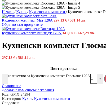
Начало
/
Кухня
/
Кухненски комплекти
/
Кухненски комплект Г
Кухненски комплект Мат 120А
297,13
€
/ 581,14 лв.
Обратно към продуктите
Кухненски комплект Винтидж 120А
341,18
€
/ 667,29 лв.
Кухненски комплект Глосм
297,13
€
/ 581,14 лв.
Цвят вратичка
количество за Кухненски комплект Глосмакс 120А
-
+
Сравняване
Добавяне към списък с желания
Код:
GMX-24294
Категории:
Кухня
,
Кухненски комплекти
Споделяне: