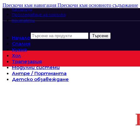
Прескочи към навигация
Прескочи към основното съдържание
Каталози
Проследяване на поръчка
Контакти
Търсене
Начало
Спалня
Кухня
Хол
Трапезария
Модулни системи
Антре / Портманта
Детско обзавеждане