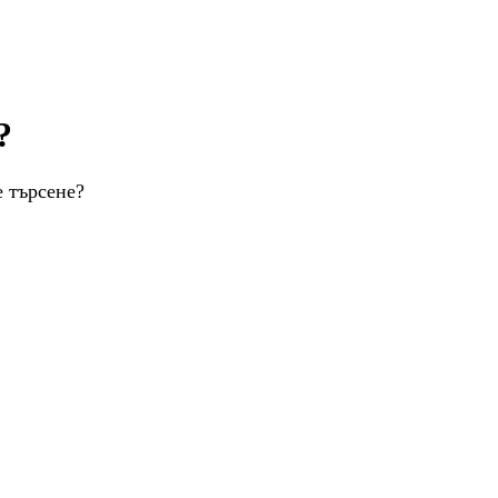
?
е търсене?