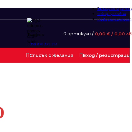
Връщане и замян
Общи условия
Поверителност
0
артикули
/
0,00
€
/ 0,00 лв
Телефон:
+ 359 876 327 551
Списък с желания
Вход / регистраци
О